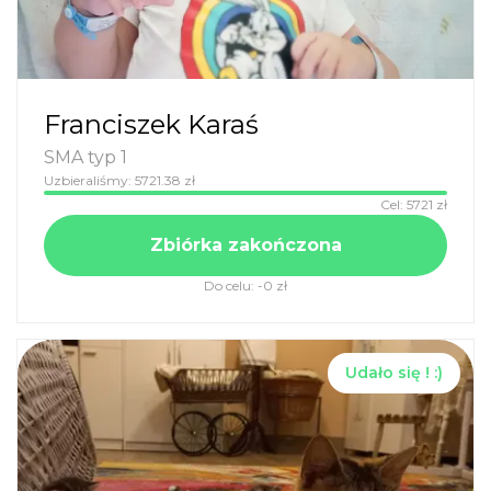
Franciszek Karaś
SMA typ 1
Uzbieraliśmy:
5721.38
zł
Cel:
5721
zł
Zbiórka zakończona
Do celu:
-0
zł
Udało się ! :)