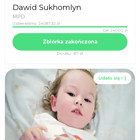
Dawid Sukhomlyn
MPD
Uzbieraliśmy:
24087.32
zł
Cel:
24000
zł
Zbiórka zakończona
Do celu:
-87
zł
Udało się ! :)