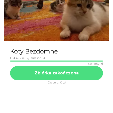
Koty Bezdomne
Uzbieraliśmy:
867.00
zł
Cel:
867
zł
Zbiórka zakończona
Do celu:
0
zł