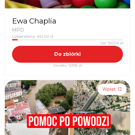
Ewa Chaplia
MPD
Uzbieraliśmy:
641.00
zł
Cel:
13000
zł
Do zbiórki
Do celu:
12359
zł
Wpłat:
12