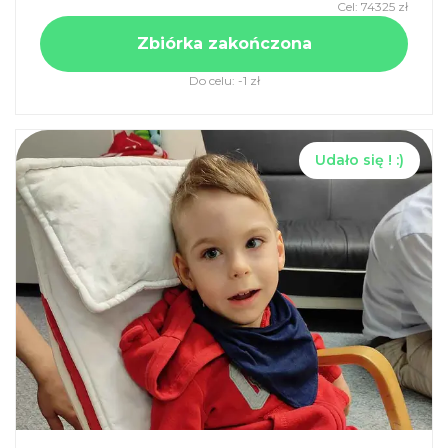
Cel:
74325
zł
Zbiórka zakończona
Do celu:
-1
zł
Udało się ! :)