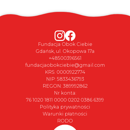
Fundacja Obok Ciebie
Gdańsk, ul. Okopowa 17a
+48500396561
fundacjaobokciebie@gmail.com
KRS: 0000922774
NIP: 5833436793
REGON: 389992862
Nr konta:
76 1020 1811 0000 0202 0386 6399
Polityka prywatności
Warunki płatności
RODO