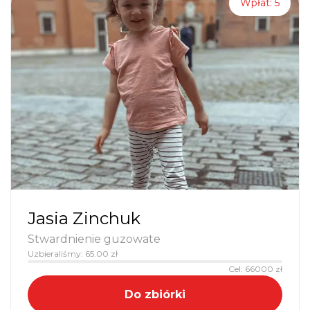
Wpłat:
5
Jasia Zinchuk
Stwardnienie guzowate
Uzbieraliśmy:
65.00
zł
Cel:
66000
zł
Do zbiórki