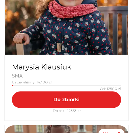
Marysia Klausiuk
SMA
Uzbieraliśmy:
147.00
zł
Cel:
12500
zł
Do zbiórki
Do celu:
12353
zł