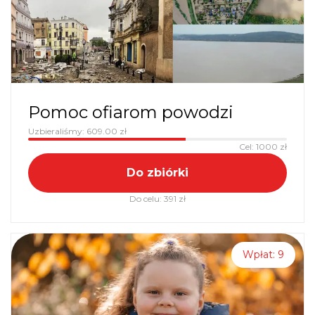
Pomoc ofiarom powodzi
Uzbieraliśmy:
609.00
zł
Cel:
1000
zł
Do zbiórki
Do celu:
391
zł
Wpłat:
9