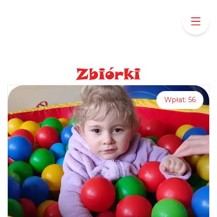
Zbiórki
Wpłat:
56