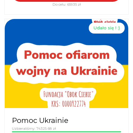
Do celu:
65935
zł
Udało się ! :)
Pomoc Ukrainie
Uzbieraliśmy:
74325.68
zł